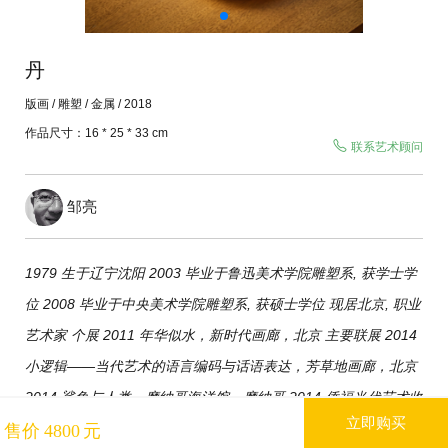
联系我们
丹
线上展览
版画 /
雕塑
/ 金属
/ 2018
作品尺寸：
16
* 25
*
33
cm
联系艺术顾问
邹亮
1979 生于辽宁沈阳 2003 毕业于鲁迅美术学院雕塑系, 获学士学
位 2008 毕业于中央美术学院雕塑系, 获硕士学位 现居北京, 职业
艺术家 个展 2011 年华似水，新时代画廊，北京 主要联展 2014
小逻辑——当代艺术的语言编码与话语表达，芳草地画廊，北京
2014 鲨鱼与人类，摩纳哥海洋馆，摩纳哥 2014 侨福当代艺术收
立即购买
售价
4800
元
藏展，芳草地展览馆，北京 2013 空间的肖像——第一届芳草地