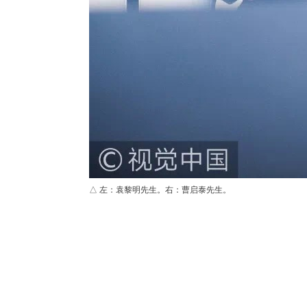
△ 左：袁黎明先生。右：曹启泰先生。