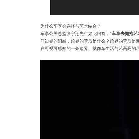
为什么车享会选择与艺术结合？
车享公关总监张宇翔先生如此回答，“
车享去拥抱艺
间边界的消融，跨界的背后是什么？跨界的背后是
在可视可感知的一条边界。就像车生活与艺高高的