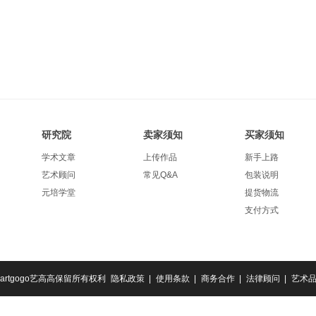
研究院
卖家须知
买家须知
学术文章
上传作品
新手上路
艺术顾问
常见Q&A
包装说明
元培学堂
提货物流
支付方式
artgogo艺高高保留所有权利
隐私政策 |
使用条款 |
商务合作 |
法律顾问 |
艺术品