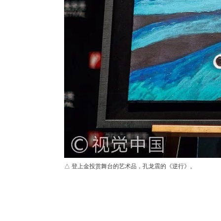
△ 登上金投赏舞台的艺术品，孔龙震的《逆行》。