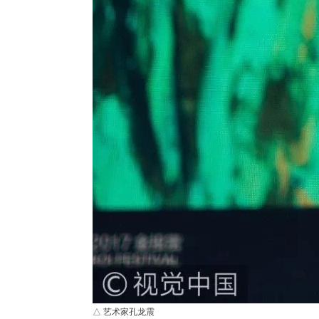
△ 艺术家孔龙震