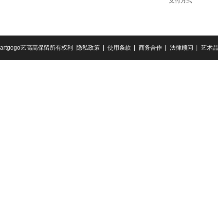
支付方式
artgogo艺高高保留所有权利
隐私政策 |
使用条款 |
商务合作 |
法律顾问 |
艺术品