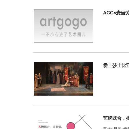
AGG×麦当
爱上莎士比
艺牌既合，